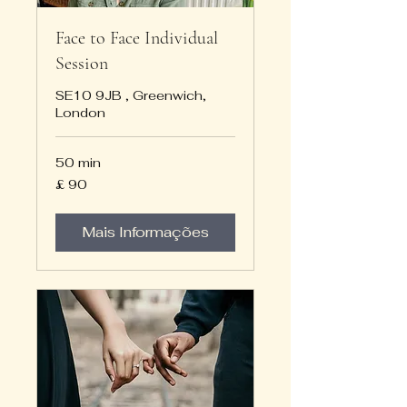
Face to Face Individual
Session
SE10 9JB , Greenwich,
London
50 min
90
£ 90
Libras
esterlinas
Mais Informações