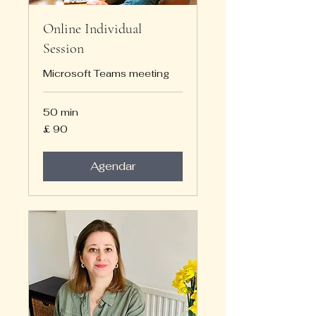
Online Individual
Session
Microsoft Teams meeting
50 min
90
£ 90
Libras
esterlinas
Agendar