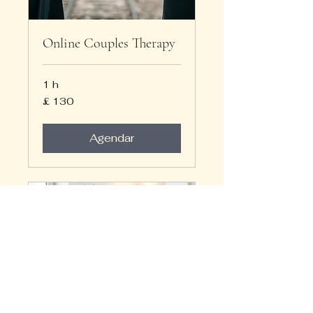
Online Couples Therapy
1 h
130
£ 130
Libras
esterlinas
Agendar